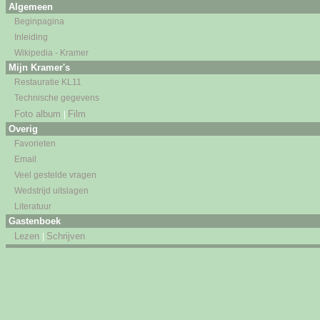
Algemeen
Beginpagina
Inleiding
Wikipedia - Kramer
Mijn Kramer's
Restauratie KL11
Technische gegevens
Foto album
Film
|
Overig
Favorieten
Email
Veel gestelde vragen
Wedstrijd uitslagen
Literatuur
Gastenboek
Lezen
Schrijven
|